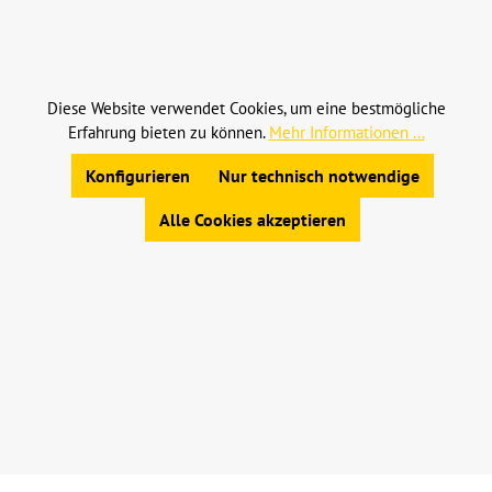
Alle Preise inkl. gesetzl. Mehrwertsteuer zzgl.
Versandkosten
und ggf. Nachnahmegebühren, wenn
nicht anders angegeben.
Diese Website verwendet Cookies, um eine bestmögliche
Erfahrung bieten zu können.
Mehr Informationen ...
© 2023 Leinweber Landtechnik GmbH & Co. KG
Allgemeine Geschäftsbedingungen
|
Konfigurieren
Nur technisch notwendige
Widerrufsbelehrung
|
Datenschutz
|
Impressum
Alle Cookies akzeptieren
Werkzeugleiste anzeigen