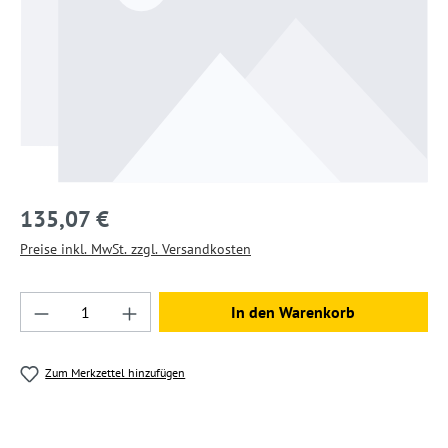
135,07 €
Preise inkl. MwSt. zzgl. Versandkosten
Produkt Anzahl: Gib den gewünschten Wert ein
In den Warenkorb
Zum Merkzettel hinzufügen