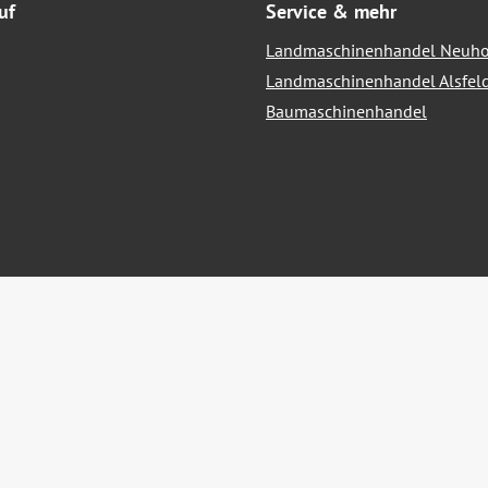
uf
Service & mehr
Landmaschinenhandel Neuho
Landmaschinenhandel Alsfel
Baumaschinenhandel
hrwertsteuer zzgl.
Versandkosten
und ggf. Nachnahmegebühren, we