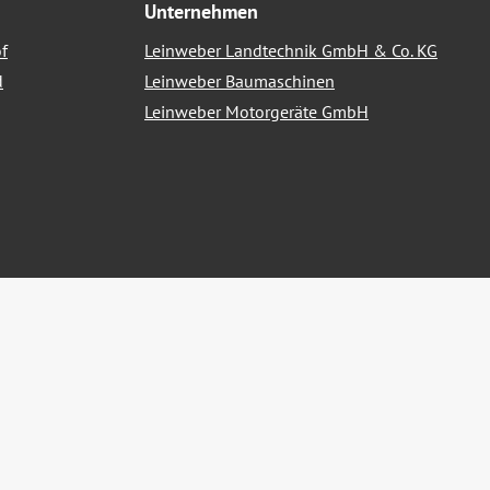
Unternehmen
f
Leinweber Landtechnik GmbH & Co. KG
d
Leinweber Baumaschinen
Leinweber Motorgeräte GmbH
nn nicht anders angegeben.