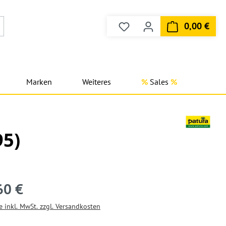
0,00 €
Du hast 0 Produkte auf dem
Ware
Marken
Weiteres
Sales
95)
60 €
e inkl. MwSt. zzgl. Versandkosten