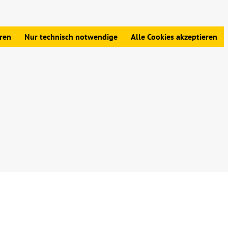
edingungen
|
Widerrufsbelehrung
|
Datenschutz
|
Impressum
eren
Nur technisch notwendige
Alle Cookies akzeptieren