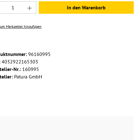
dukt Anzahl: Gib den gewünschten Wert ein 
In den Warenkorb
um Merkzettel hinzufügen
duktnummer:
96160995
:
4032922165303
teller-Nr.:
160995
teller:
Patura GmbH