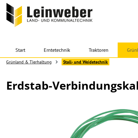
 Hauptinhalt springen
Zur Suche springen
Zur Hauptnavigation springen
Start
Erntetechnik
Traktoren
Grün
Grünland & Tierhaltung
Stall- und Weidetechnik
Erdstab-Verbindungskab
Bildergalerie überspringen