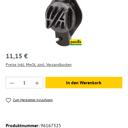
11,15 €
Preise inkl. MwSt. zzgl. Versandkosten
Produkt Anzahl: Gib den gewünschten Wert ein
In den Warenkorb
Zum Merkzettel hinzufügen
Produktnummer:
96167325