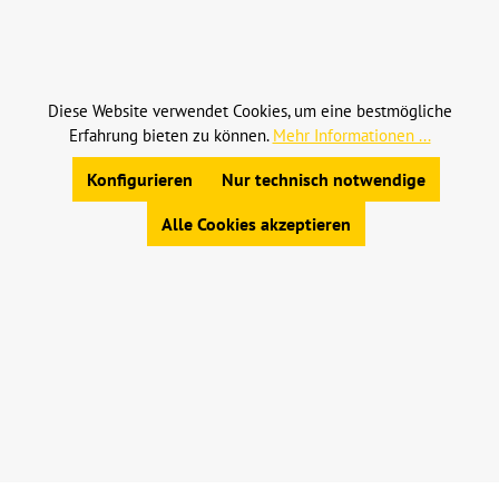
Alle Preise inkl. gesetzl. Mehrwertsteuer zzgl.
Versandkosten
und ggf. Nachnahmegebühren, wenn
nicht anders angegeben.
Diese Website verwendet Cookies, um eine bestmögliche
Erfahrung bieten zu können.
Mehr Informationen ...
© 2023 Leinweber Landtechnik GmbH & Co. KG
Allgemeine Geschäftsbedingungen
|
Konfigurieren
Nur technisch notwendige
Widerrufsbelehrung
|
Datenschutz
|
Impressum
Alle Cookies akzeptieren
Werkzeugleiste anzeigen