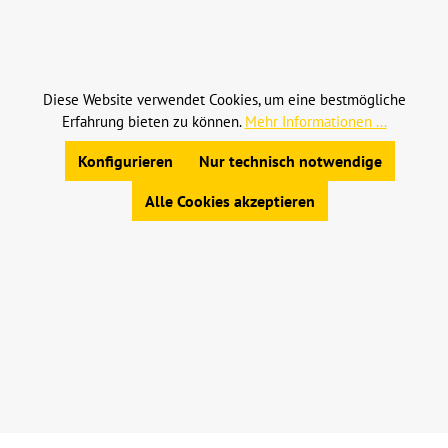
Alle Preise inkl. gesetzl. Mehrwertsteuer zzgl.
Versandkosten
und ggf. Nachnahmegebühren, wenn
nicht anders angegeben.
Diese Website verwendet Cookies, um eine bestmögliche
Erfahrung bieten zu können.
Mehr Informationen ...
© 2023 Leinweber Landtechnik GmbH & Co. KG
Allgemeine Geschäftsbedingungen
|
Konfigurieren
Nur technisch notwendige
Widerrufsbelehrung
|
Datenschutz
|
Impressum
Alle Cookies akzeptieren
Werkzeugleiste anzeigen