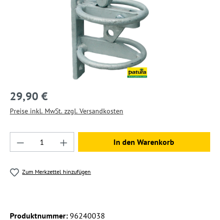
29,90 €
Preise inkl. MwSt. zzgl. Versandkosten
Produkt Anzahl: Gib den gewünschten Wert ein
In den Warenkorb
Zum Merkzettel hinzufügen
Produktnummer:
96240038