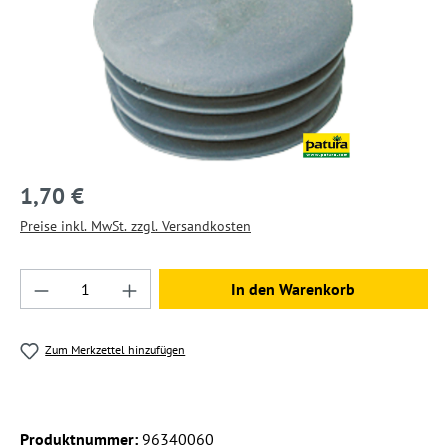
1,70 €
Preise inkl. MwSt. zzgl. Versandkosten
Produkt Anzahl: Gib den gewünschten Wert ein
In den Warenkorb
Zum Merkzettel hinzufügen
Produktnummer:
96340060