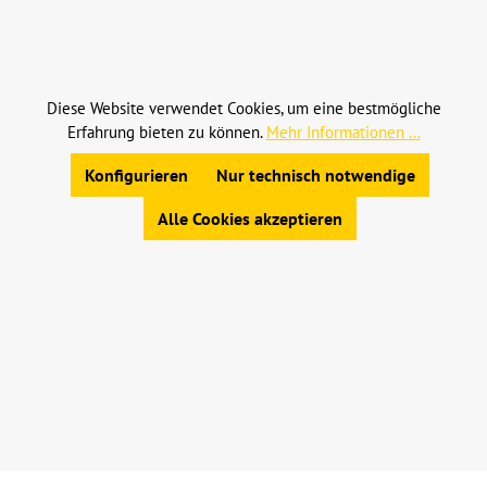
Alle Preise inkl. gesetzl. Mehrwertsteuer zzgl.
Versandkosten
und ggf. Nachnahmegebühren, wenn
nicht anders angegeben.
Diese Website verwendet Cookies, um eine bestmögliche
Erfahrung bieten zu können.
Mehr Informationen ...
© 2023 Leinweber Landtechnik GmbH & Co. KG
Allgemeine Geschäftsbedingungen
|
Konfigurieren
Nur technisch notwendige
Widerrufsbelehrung
|
Datenschutz
|
Impressum
Alle Cookies akzeptieren
Werkzeugleiste anzeigen