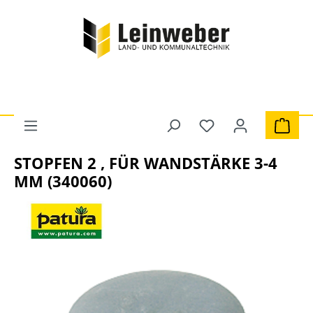
Zum Hauptinhalt springen
Du hast 0 Produkte 
Ware
Grünland & Tierhaltung
Stall- und Weidetechnik
STOPFEN 2 , FÜR WANDSTÄRKE 3-4
MM (340060)
Bildergalerie überspringen