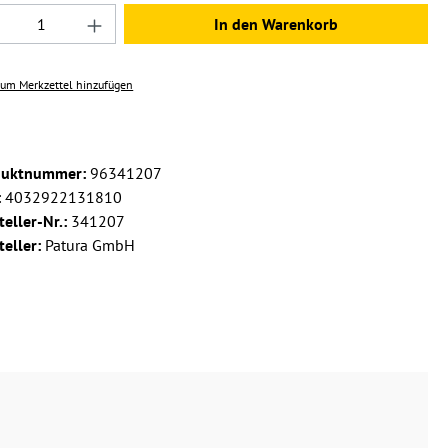
dukt Anzahl: Gib den gewünschten Wert ein 
In den Warenkorb
um Merkzettel hinzufügen
duktnummer:
96341207
:
4032922131810
teller-Nr.:
341207
teller:
Patura GmbH