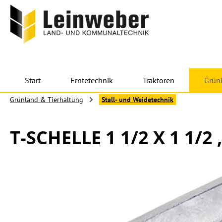
 Hauptinhalt springen
Zur Suche springen
Zur Hauptnavigation springen
Start
Erntetechnik
Traktoren
Grün
Grünland & Tierhaltung
Stall- und Weidetechnik
T-SCHELLE 1 1/2 X 1 1/2 
Bildergalerie überspringen