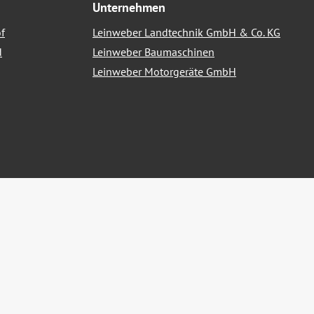
Unternehmen
f
Leinweber Landtechnik GmbH & Co. KG
d
Leinweber Baumaschinen
Leinweber Motorgeräte GmbH
nn nicht anders angegeben.