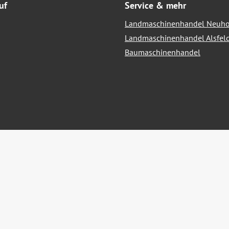
uf
Service & mehr
Landmaschinenhandel Neuho
Landmaschinenhandel Alsfel
Baumaschinenhandel
hrwertsteuer zzgl.
Versandkosten
und ggf. Nachnahmegebühren, we