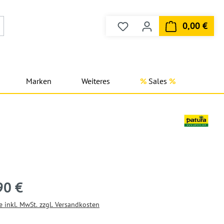
0,00 €
Du hast 0 Produkte auf dem
Ware
Marken
Weiteres
Sales
90 €
e inkl. MwSt. zzgl. Versandkosten