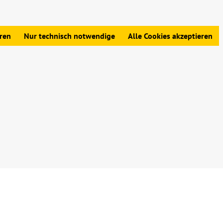
edingungen
|
Widerrufsbelehrung
|
Datenschutz
|
Impressum
eren
Nur technisch notwendige
Alle Cookies akzeptieren