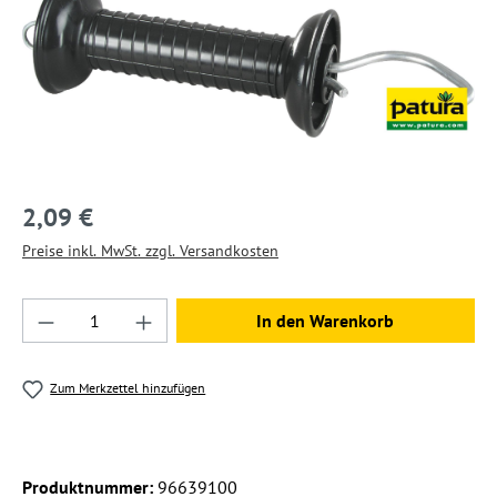
2,09 €
Preise inkl. MwSt. zzgl. Versandkosten
Produkt Anzahl: Gib den gewünschten Wert ein
In den Warenkorb
Zum Merkzettel hinzufügen
Produktnummer:
96639100