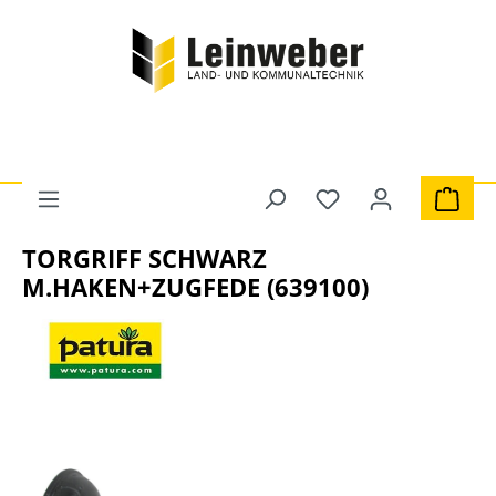
Zum Hauptinhalt springen
Du hast 0 Produkte 
Ware
Grünland & Tierhaltung
Stall- und Weidetechnik
TORGRIFF SCHWARZ
M.HAKEN+ZUGFEDE (639100)
Bildergalerie überspringen