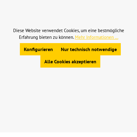
Alle Preise inkl. gesetzl. Mehrwertsteuer zzgl.
Versandkosten
und ggf. Nachnahmegebühren, wenn
nicht anders angegeben.
Diese Website verwendet Cookies, um eine bestmögliche
Erfahrung bieten zu können.
Mehr Informationen ...
© 2023 Leinweber Landtechnik GmbH & Co. KG
Allgemeine Geschäftsbedingungen
|
Konfigurieren
Nur technisch notwendige
Widerrufsbelehrung
|
Datenschutz
|
Impressum
Alle Cookies akzeptieren
Werkzeugleiste anzeigen