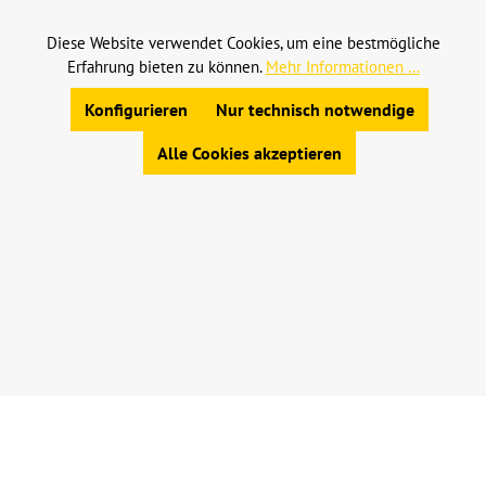
nicht anders angegeben.
Diese Website verwendet Cookies, um eine bestmögliche
Erfahrung bieten zu können.
Mehr Informationen ...
© 2023 Leinweber Landtechnik GmbH & Co. KG
Allgemeine Geschäftsbedingungen
|
Konfigurieren
Nur technisch notwendige
Widerrufsbelehrung
|
Datenschutz
|
Impressum
Alle Cookies akzeptieren
Werkzeugleiste anzeigen