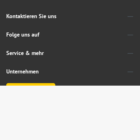
Kontaktieren Sie uns
Folge uns auf
Service & mehr
Unternehmen
Widerruf erklären
Alle Preise inkl. gesetzl. Mehrwertsteuer zzgl.
Versandkosten
und ggf. Nachnahmegebühren, wenn