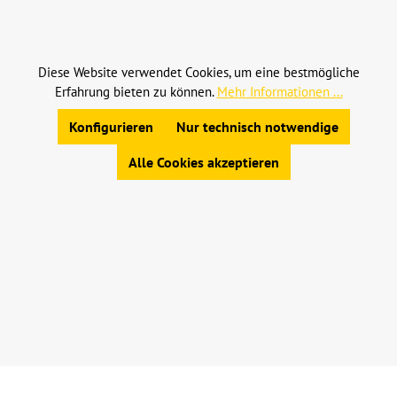
Alle Preise inkl. gesetzl. Mehrwertsteuer zzgl.
Versandkosten
und ggf. Nachnahmegebühren, wenn
nicht anders angegeben.
Diese Website verwendet Cookies, um eine bestmögliche
Erfahrung bieten zu können.
Mehr Informationen ...
© 2023 Leinweber Landtechnik GmbH & Co. KG
Konfigurieren
Nur technisch notwendige
Allgemeine Geschäftsbedingungen
|
Widerrufsbelehrung
|
Datenschutz
|
Impressum
Alle Cookies akzeptieren
Werkzeugleiste anzeigen