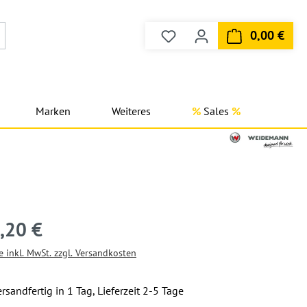
0,00 €
Du hast 0 Produkte auf dem
Ware
Marken
Weiteres
Sales
,20 €
e inkl. MwSt. zzgl. Versandkosten
rsandfertig in 1 Tag, Lieferzeit 2-5 Tage