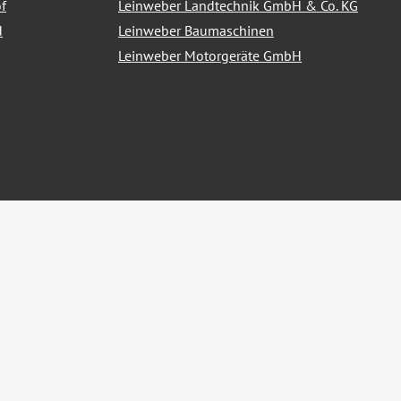
f
Leinweber Landtechnik GmbH & Co. KG
d
Leinweber Baumaschinen
Leinweber Motorgeräte GmbH
nn nicht anders angegeben.