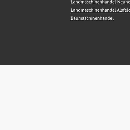
Landmaschinenhandel Neuho
Landmaschinenhandel Alsfel
Baumaschinenhandel
hrwertsteuer zzgl.
Versandkosten
und ggf. Nachnahmegebühren, we