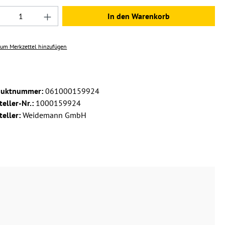
dukt Anzahl: Gib den gewünschten Wert ein 
In den Warenkorb
um Merkzettel hinzufügen
duktnummer:
061000159924
teller-Nr.:
1000159924
teller:
Weidemann GmbH