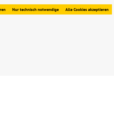
edingungen
|
Widerrufsbelehrung
|
Datenschutz
|
Impressum
eren
Nur technisch notwendige
Alle Cookies akzeptieren