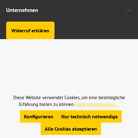
Unternehmen
Widerruf erklären
Alle Preise inkl. gesetzl. Mehrwertsteuer zzgl.
Versandkosten
und ggf. Nachnahmegebühren, wenn
nicht anders angegeben.
Diese Website verwendet Cookies, um eine bestmögliche
© 2023 Leinweber Landtechnik GmbH & Co. KG
Erfahrung bieten zu können.
Mehr Informationen ...
Allgemeine Geschäftsbedingungen
|
Widerrufsbelehrung
|
Datenschutz
|
Impressum
Konfigurieren
Nur technisch notwendige
Alle Cookies akzeptieren