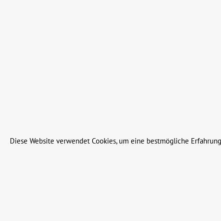
Instagram
06655 91601 490
Facebook
YouTube
Service Zeiten
Mo-Fr. 08:00 - 18:00 Uhr
Sa. 08:00 - 13:00 Uhr
Oder über unser
Kontaktformular
.
Diese Website verwendet Cookies, um eine bestmögliche Erfahrung
Widerruf erklären
Alle Preise inkl. gesetzl. Me