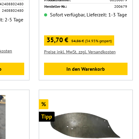
42408802480
Hersteller-Nr.:
200679
2408802480
Sofort verfügbar, Lieferzeit: 1-3 Tage
it: 2-5 Tage
Verkaufspreis:
35,70 €
Regulärer Preis:
54,86 €
(34.93% gespart)
dkosten
Preise inkl. MwSt. zzgl. Versandkosten
b
In den Warenkorb
Rabatt
%
Tipp