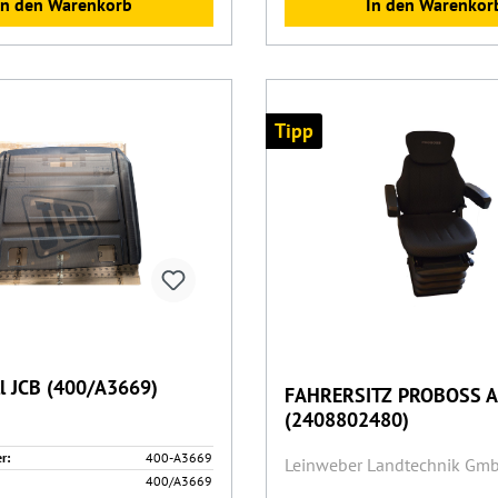
In den Warenkorb
In den Warenkor
Tipp
ll JCB (400/A3669)
FAHRERSITZ PROBOSS 
(2408802480)
r:
400-A3669
Leinweber Landtechnik Gmb
400/A3669