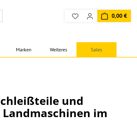
0,00 €
Du hast 0 Produkte auf dem
Ware
Marken
Weiteres
Sales
schleißteile und
r Landmaschinen im