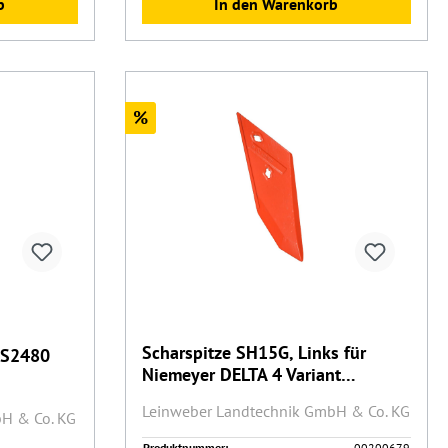
b
In den Warenkorb
Rabatt
%
Scharspitze SH15G, Links für
AS2480
Niemeyer DELTA 4 Variant
(200679)
Leinweber Landtechnik GmbH & Co. KG
H & Co. KG
Produktnummer:
00200679