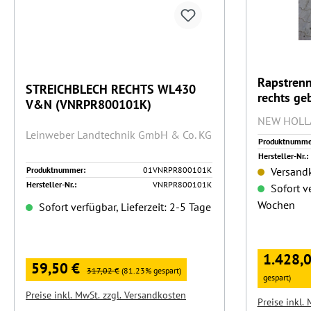
Rapstrenn
STREICHBLECH RECHTS WL430
rechts ge
V&N (VNRPR800101K)
NEW HOLL
Leinweber Landtechnik GmbH & Co. KG
Produktnumme
Hersteller-Nr.:
Produktnummer:
01VNRPR800101K
Versandk
Hersteller-Nr.:
VNRPR800101K
Sofort ve
Wochen
Sofort verfügbar, Lieferzeit: 2-5 Tage
Verkaufspr
1.428,
Verkaufspreis:
59,50 €
Regulärer Preis:
317,02 €
(81.23% gespart)
gespart)
Preise inkl. MwSt. zzgl. Versandkosten
Preise inkl.