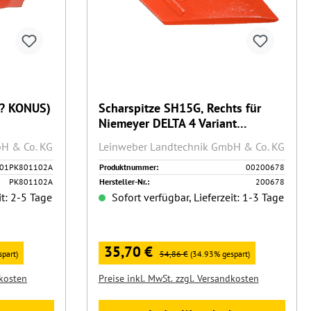
0? KONUS)
Scharspitze SH15G, Rechts für
Niemeyer DELTA 4 Variant
(200678)
H & Co. KG
Leinweber Landtechnik GmbH & Co. KG
01PK801102A
Produktnummer:
00200678
PK801102A
Hersteller-Nr.:
200678
it: 2-5 Tage
Sofort verfügbar, Lieferzeit: 1-3 Tage
Verkaufspreis:
35,70 €
Regulärer Preis:
part)
54,86 €
(34.93% gespart)
dkosten
Preise inkl. MwSt. zzgl. Versandkosten