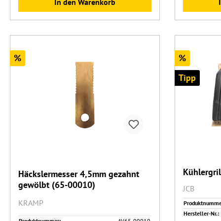
In den Warenkorb
Rabatt
Rabatt
%
%
Tipp
Kühlergri
Häckslermesser 4,5mm gezahnt
gewölbt (65-00010)
JCB
KRAMP
Produktnumme
Hersteller-Nr.:
Produktnummer:
AV65-00010