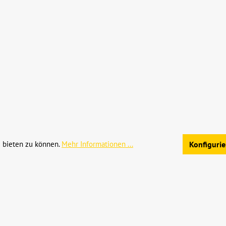
Landmaschinenhandel Neuho
Landmaschinenhandel Alsfel
Baumaschinenhandel
 bieten zu können.
Mehr Informationen ...
Konfiguri
hrwertsteuer zzgl.
Versandkosten
und ggf. Nachnahmegebühren, we