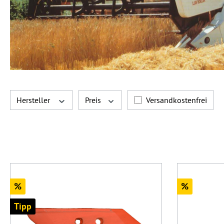
Filter hinzufügen: Ver
Hersteller
Preis
Versandkostenfrei
Rabatt
Rabatt
%
%
Tipp