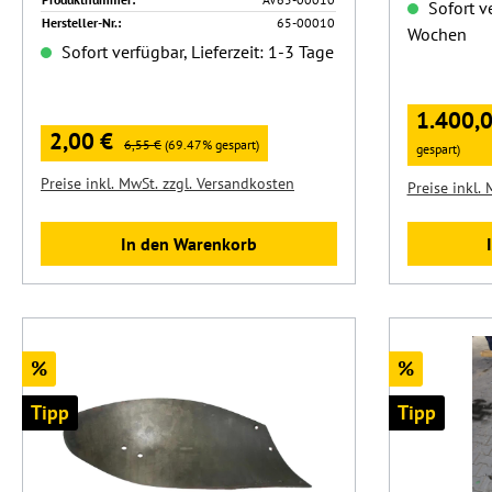
Sofort ve
Hersteller-Nr.:
65-00010
Wochen
Sofort verfügbar, Lieferzeit: 1-3 Tage
Verkaufspr
1.400,
Verkaufspreis:
2,00 €
Regulärer Preis:
6,55 €
(69.47% gespart)
gespart)
Preise inkl. MwSt. zzgl. Versandkosten
Preise inkl.
In den Warenkorb
Rabatt
Rabatt
%
%
Tipp
Tipp