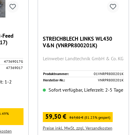
i-Feed
STREICHBLECH LINKS WL430
17)
V&N (VNRPR800201K)
Leinweber Landtechnik GmbH & Co. KG
47369017G
47369017
Produktnummer:
01VNRPR800201K
Hersteller-Nr.:
VNRPR800201K
t: 1-2
Sofort verfügbar, Lieferzeit: 2-5 Tage
Verkaufspreis:
:
6.49%
59,50 €
Regulärer Preis:
317,02 €
(81.23% gespart)
Preise inkl. MwSt. zzgl. Versandkosten
dkosten